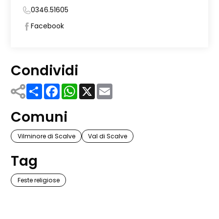
0346.51605
Facebook
Condividi
Share
Facebook
WhatsApp
X
Email
Comuni
Vilminore di Scalve
Val di Scalve
Tag
Feste religiose