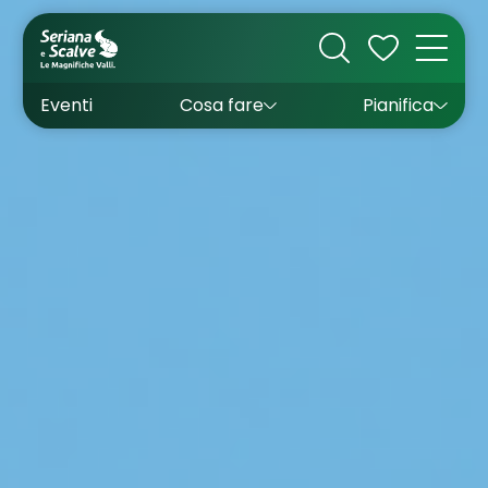
Cultura
Outdoor
Dove dormire
Come arrivare
Con bambini
Sapori
Come muoversi
Wishlist
Eventi
Cosa fare
Pianifica
Inverno
Estate
Uffici turistici
Esperienze