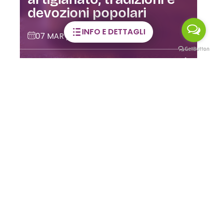
devozioni popolari
INFO E DETTAGLI
07 MAR / 13 DIC 2026
VALSERIANA
LE MAGNIFICHE VALLI SUI SOCIAL
Viaggia con la
fantasia!
Seguici su
#ValSeriana
#ValdiScalve