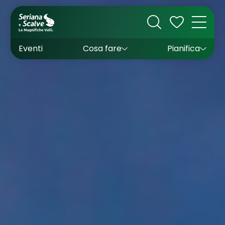
Cultura
Outdoor
Dove dormire
Come arrivare
Con bambini
Sapori
Come muoversi
Wishlist
Eventi
Cosa fare
Pianifica
Inverno
Estate
Uffici turistici
Esperienze