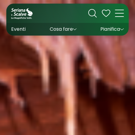
Cultura
Outdoor
Dove dormire
Come arrivare
Con bambini
Sapori
Come muoversi
Wishlist
Eventi
Cosa fare
Pianifica
Inverno
Estate
Uffici turistici
Esperienze