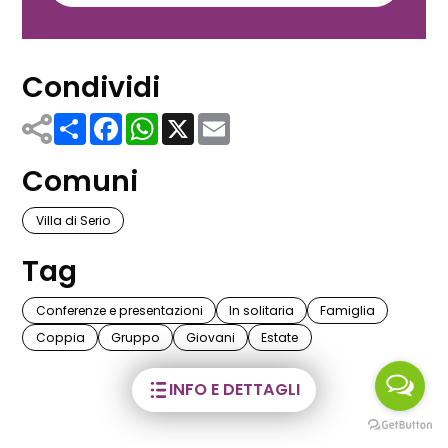
c
y
P
o
Condividi
l
i
Share
Facebook
WhatsApp
X
Email
c
y
Comuni
Villa di Serio
Tag
Conferenze e presentazioni
In solitaria
Famiglia
Coppia
Gruppo
Giovani
Estate
INFO E DETTAGLI