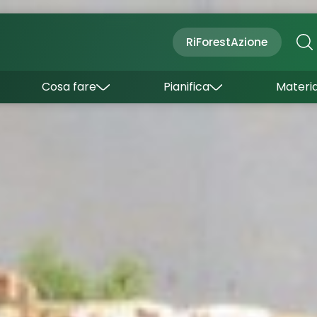
Cultura
Outdoor
Dove dormire
RiForestAzione
Con bambini
Come arrivare
I borghi
Sapori
Come muoversi
Cosa fare
Pianifica
Materia
Curiosità
Inverno
Wishlist
Estate
Uffici turistici
Esperienze