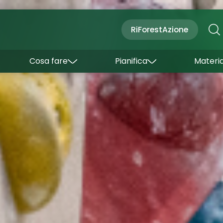
Cultura
Outdoor
Dove dormire
RiForestAzione
Con bambini
Come arrivare
I borghi
Sapori
Come muoversi
Cosa fare
Pianifica
Materia
Curiosità
Inverno
Wishlist
Estate
Uffici turistici
Esperienze