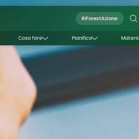
Cultura
Outdoor
Dove dormire
RiForestAzione
Con bambini
Come arrivare
I borghi
Sapori
Come muoversi
Cosa fare
Pianifica
Materia
Curiosità
Inverno
Wishlist
Estate
Uffici turistici
Esperienze