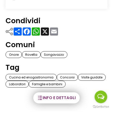
Condividi
Share
Facebook
WhatsApp
X
Email
Comuni
Onore
Rovetta
Songavazzo
Tag
Cucina ed enogastronomia
Concorsi
Visite guidate
Laboratori
Famiglie e bambini
INFO E DETTAGLI