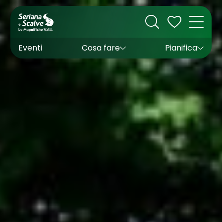
Cultura
Outdoor
Dove dormire
Come arrivare
Con bambini
Sapori
Come muoversi
Wishlist
Eventi
Cosa fare
Pianifica
Inverno
Estate
Uffici turistici
Esperienze