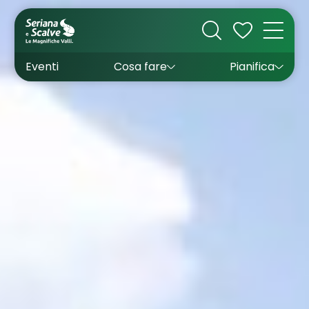
Cultura
Outdoor
Dove dormire
Come arrivare
Con bambini
Sapori
Come muoversi
Wishlist
Eventi
Cosa fare
Pianifica
Inverno
Estate
Uffici turistici
Esperienze