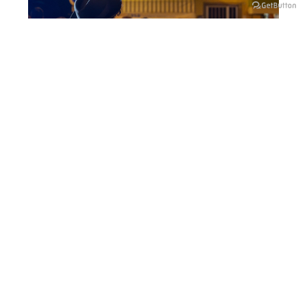
Visite guidate alla Casa
dell’Orfano
02 GIU / 28 DIC 2026
CLUSONE
LE MAGNIFICHE VALLI SUI SOCIAL