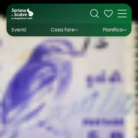
Cultura
Outdoor
Dove dormire
Come arrivare
Con bambini
Sapori
Come muoversi
Wishlist
Eventi
Cosa fare
Pianifica
Inverno
Estate
Uffici turistici
Esperienze