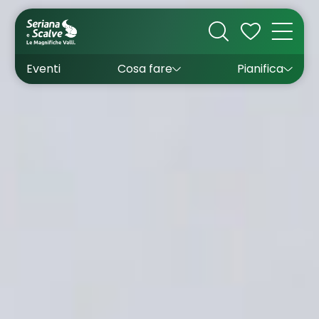
Cultura
Outdoor
Dove dormire
Come arrivare
Con bambini
Sapori
Come muoversi
Wishlist
Eventi
Cosa fare
Pianifica
Inverno
Estate
Uffici turistici
Esperienze