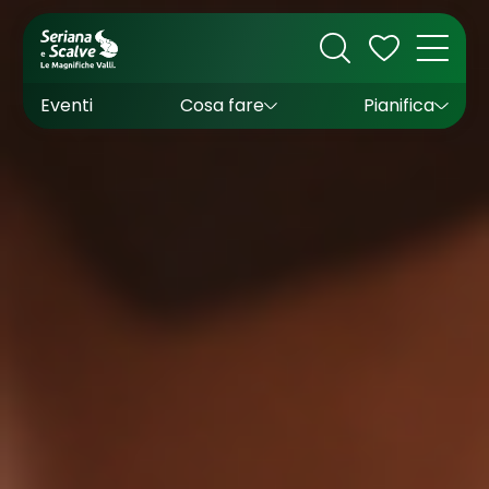
Cultura
Outdoor
Dove dormire
Come arrivare
Con bambini
Sapori
Come muoversi
Wishlist
Eventi
Cosa fare
Pianifica
Inverno
Estate
Uffici turistici
Esperienze