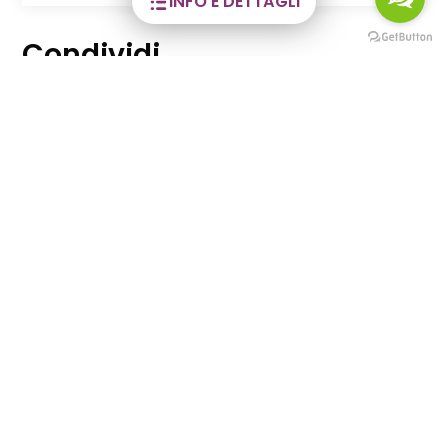
INFO E DETTAGLI
Condividi
Share
Facebook
WhatsApp
X
Email
Comuni
Albino
Tag
Famiglie e bambini
Sport ed esperienze in natura
Per i giovani