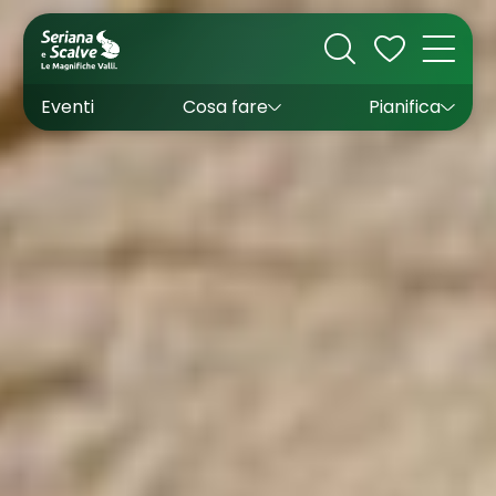
Cultura
Outdoor
Dove dormire
Come arrivare
Con bambini
Sapori
Come muoversi
Wishlist
Eventi
Cosa fare
Pianifica
Inverno
Estate
Uffici turistici
Esperienze