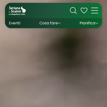
Cultura
Outdoor
Dove dormire
Come arrivare
Con bambini
Sapori
Come muoversi
Wishlist
Eventi
Cosa fare
Pianifica
Inverno
Estate
Uffici turistici
Esperienze