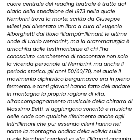
cuore centrale del reading teatrale è tratto dal
diario della spedizione del 1973 nella quale
Nembrini trova la morte, scritto da Giuseppe
Milesi poi diventato un libro a cura di Eugenio
Alborghetti dal titolo “Illampú–Illimani, le ultime
Ande di Carlo Nembrini”, ma la drammaturgia è
arricchita dalle testimonianze di chi l’ha
conosciuto. Cercheremo di raccontare non solo
la vicenda personale di Nembrini, ma anche il
periodo storico, gli anni 50/60/70, nel quale il
movimento alpinistico bergamasco era in pieno
fermento, e tanti giovani hanno fatto dell’andare
in montagna la propria ragione di vita.
All’accompagnamento musicale della chitarra di
Massimo Betti, si aggiungono sonorità e musiche
delle Ande con qualche riferimento anche agli
Inti-Illimani che pur essendo cileni hanno nel
nome la montagna andina della Bolivia sulla
quale Nembrini perderà la vita: l’Illimani appunto.