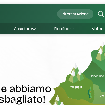
Cultura
Outdoor
Dove dormire
RiForestAzione
Con bambini
Come arrivare
I borghi
Sapori
Come muoversi
Cosa fare
Pianifica
Materia
Curiosità
Inverno
Wishlist
Estate
Uffici turistici
Esperienze
che abbiamo
sbagliato!