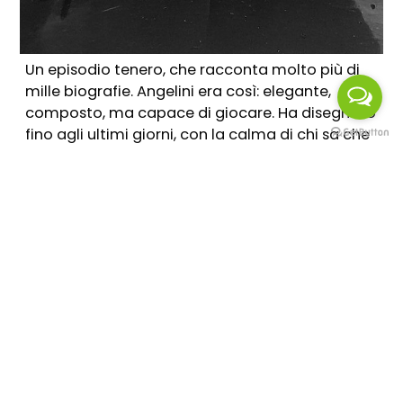
Un episodio tenero, che racconta molto più di
mille biogra
fie.
Angelini era così: elegante,
composto, ma capace di gioca
re.
Ha disegnato
fino agli ultimi giorni, con la calma di chi sa che
ogni dettaglio ha un peso, una voce. E che voce.
Architetto di centinaia di progetti (scuole, asili,
chiese, case, rifugi alpini), Angelini fu anche
autore del Piano di Risanamento di Bergamo
Alta (1936-1963), tra i primi in Italia a intervenire
in modo sistematico su un centro storico con
uno sguardo conservativo e innovatore. Non a
caso lo si ri
corda
tra gli antesignani del
moderno urbanismo di tutela.
Ma fu anche un uomo che amava i luoghi in
silenzio. «Nel
la
casa di Valtesse – scrive il nipote