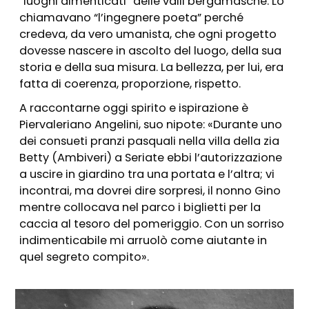
“luoghi dimenticati” delle valli bergamasche. Lo
chiamavano “l’ingegnere poeta” per
ché
credeva, da vero umanista, che ogni progetto
dovesse nascere in ascolto del luogo, della sua
storia e della sua misura. La bellezza, per lui, era
fatta di coerenza, proporzione, rispetto.
A raccontarne oggi spirito e ispirazione è
Piervaleriano Angelini, suo nipote: «Durante uno
dei consueti pranzi pasquali nella villa della zia
Betty (Am
biveri)
a Seriate ebbi l’autorizzazione
a uscire in giardino tra una portata e l’altra; vi
incontrai, ma dovrei dire sorpresi, il nonno Gino
mentre collocava nel parco i biglietti per la
caccia al tesoro del pomeriggio. Con un sorriso
indimenticabile mi arruolò come aiutante in
quel segreto compito».