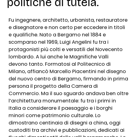
politiche di tutela.
F
u ingegnere, architetto, urbanista, restauratore
e disegnatore e non certo per eccedere in titoli
e qualifiche. Nato a Bergamo nel 1884 e
scomparso nel 1969, Luigi Angelini fu tra i
protagonisti più colti e versatili del Novecento
lombardo. A lui anche le Magnifiche Valli
devono tanto. Formatosi al Politecnico di
Milano, affiancò Marcello Piacentini nel disegno
del nuovo centro di Bergamo, firmando in prima
perso
na
il progetto della Camera di
Commercio. Ma il suo sguardo andava ben oltre
l’architettura monumentale: fu tra i primi in
Italia a considerare il paesaggio e i borghi
minori come patrimonio culturale. Lo
dimostrano centinaia di disegni a china, oggi
custoditi tra archivi e pubblicazio
ni,
dedicati ai