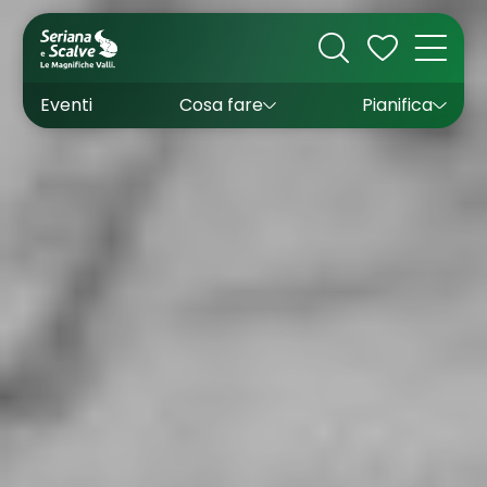
Cultura
Outdoor
Dove dormire
Come arrivare
Con bambini
Sapori
Come muoversi
Wishlist
Eventi
Cosa fare
Pianifica
Inverno
Estate
Uffici turistici
Esperienze