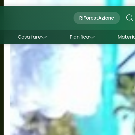
Cultura
Outdoor
Dove dormire
RiForestAzione
Con bambini
Come arrivare
I borghi
Sapori
Come muoversi
Cosa fare
Pianifica
Materia
Curiosità
Inverno
Wishlist
Estate
Uffici turistici
Esperienze