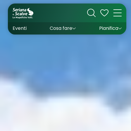
Cultura
Outdoor
Dove dormire
Come arrivare
Con bambini
Sapori
Come muoversi
Wishlist
Eventi
Cosa fare
Pianifica
Inverno
Estate
Uffici turistici
Esperienze