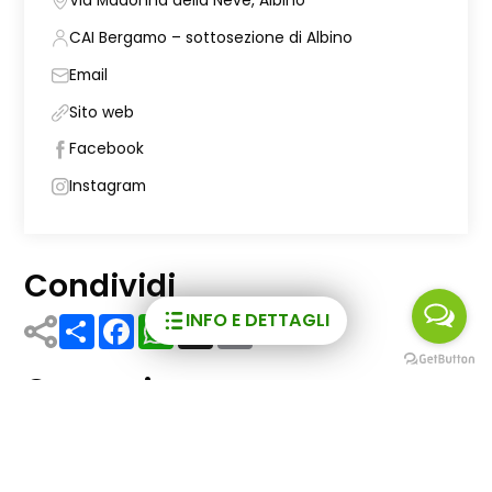
Via Madonna della Neve, Albino
CAI Bergamo – sottosezione di Albino
Email
Sito web
Facebook
Instagram
Condividi
INFO E DETTAGLI
Share
Facebook
WhatsApp
X
Email
Comuni
Albino
Tag