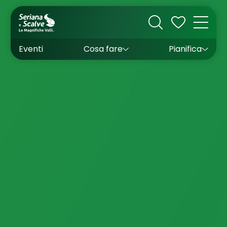
Cultura
Outdoor
Dove dormire
Come arrivare
Con bambini
Sapori
Come muoversi
Wishlist
Eventi
Cosa fare
Pianifica
Inverno
Estate
Uffici turistici
Esperienze