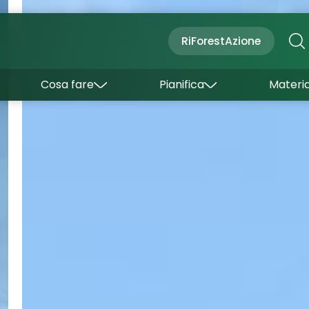
Cultura
Outdoor
Dove dormire
RiForestAzione
Con bambini
Come arrivare
I borghi
Sapori
Come muoversi
Cosa fare
Pianifica
Materia
Curiosità
Inverno
Wishlist
Estate
Uffici turistici
Esperienze