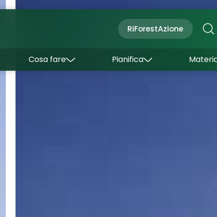
Cultura
Outdoor
Dove dormire
RiForestAzione
Con bambini
Come arrivare
I borghi
Sapori
Come muoversi
Cosa fare
Pianifica
Materia
Curiosità
Inverno
Wishlist
Estate
Uffici turistici
Esperienze