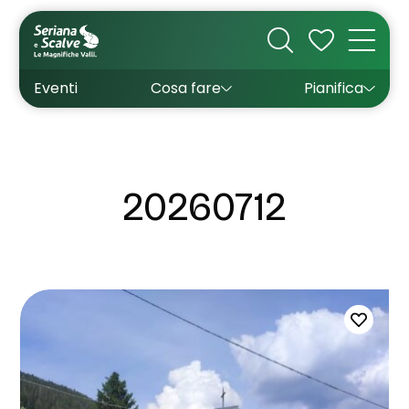
Cultura
Outdoor
Dove dormire
Come arrivare
Con bambini
Sapori
Come muoversi
Wishlist
Eventi
Cosa fare
Pianifica
Inverno
Estate
Uffici turistici
Esperienze
20260712