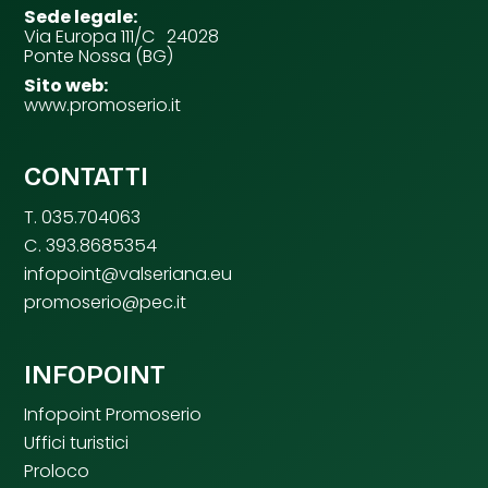
Sede legale:
Via Europa 111/C 24028
Ponte Nossa (BG)
Sito web:
www.promoserio.it
CONTATTI
T. 035.704063
C. 393.8685354
infopoint@valseriana.eu
promoserio@pec.it
INFOPOINT
Infopoint Promoserio
Uffici turistici
Proloco