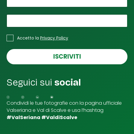
*
Il tuo nome
*
e
m
a
*
La tua email
i
l
*
C
I
Accetto la
Privacy Policy
a
l
s
e
ISCRIVITI
l
l
e
d
Seguici sui
social
i
S
p
u
Condividi le tue fotografie con la pagina ufficiale
n
Valseriana e Val di Scalve e usa l’hashtag
t
a
#ValSeriana #ValdiScalve