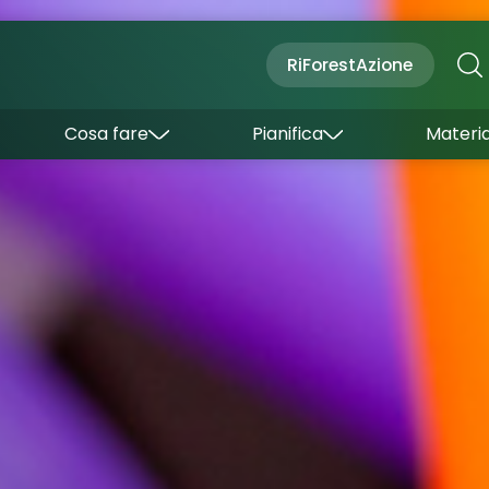
Cultura
Outdoor
Dove dormire
RiForestAzione
Con bambini
Come arrivare
I borghi
Sapori
Come muoversi
Cosa fare
Pianifica
Materia
Curiosità
Inverno
Wishlist
Estate
Uffici turistici
Esperienze