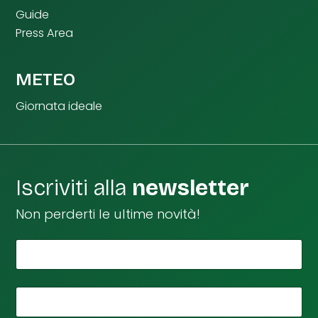
Guide
Press Area
METEO
Giornata ideale
Iscriviti alla
newsletter
Non perderti le ultime novità!
*
Il tuo nome
I
l
I
l
*
La tua email
I