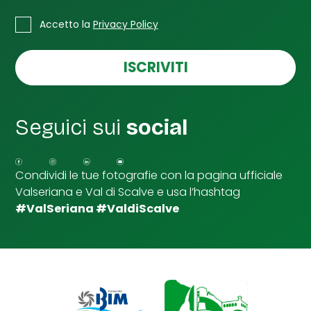
l
*
C
Accetto la
Privacy Policy
a
s
e
ISCRIVITI
l
l
e
d
Seguici sui
social
i
S
p
u
Condividi le tue fotografie con la pagina ufficiale
n
Valseriana e Val di Scalve e usa l’hashtag
t
a
#ValSeriana #ValdiScalve