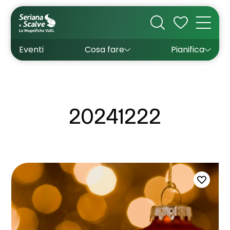
Cultura
Outdoor
Dove dormire
Come arrivare
Con bambini
Sapori
Come muoversi
Wishlist
Eventi
Cosa fare
Pianifica
Inverno
Estate
Uffici turistici
Esperienze
20241222