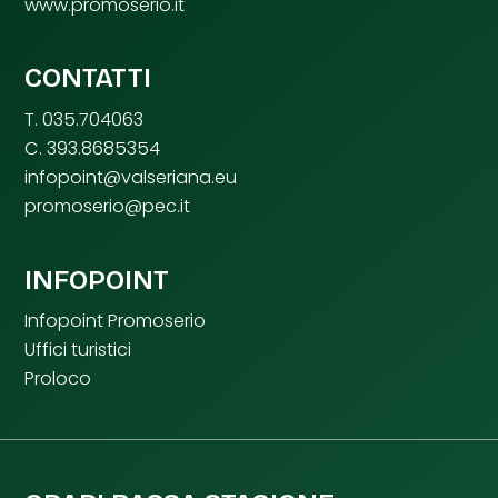
www.promoserio.it
CONTATTI
T. 035.704063
C. 393.8685354
infopoint@valseriana.eu
promoserio@pec.it
INFOPOINT
Infopoint Promoserio
Uffici turistici
Proloco