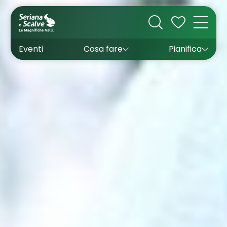
Cultura
Outdoor
Dove dormire
Come arrivare
Con bambini
Sapori
Come muoversi
Wishlist
Eventi
Cosa fare
Pianifica
Inverno
Estate
Uffici turistici
Esperienze