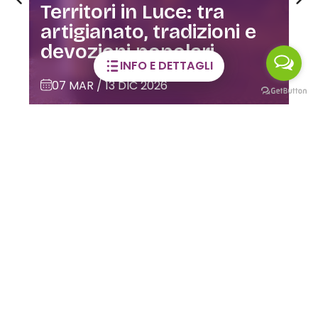
Visite guidate alla Casa
dell’Orfano
INFO E DETTAGLI
02 GIU / 28 DIC 2026
CLUSONE
LE MAGNIFICHE VALLI SUI SOCIAL
Viaggia con la
fantasia!
Seguici su
#ValSeriana