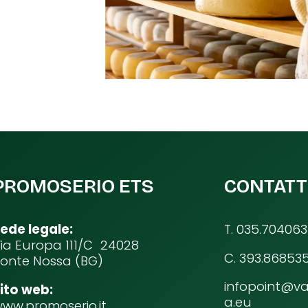
PROMOSERIO ETS
CONTATT
ede legale:
T. 035.704063
ia Europa 111/C 24028
C. 393.86853
onte Nossa (BG)
infopoint@va
ito web:
a.eu
ww.promoserio.it