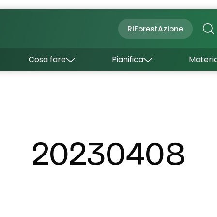
Cultura
Outdoor
Dove dormire
RiForestAzione
Con bambini
Come arrivare
I borghi
Sapori
Come muoversi
Cosa fare
Pianifica
Materia
Curiosità
Inverno
Wishlist
Estate
Uffici turistici
Esperienze
20230408