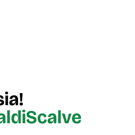
ia!
aldiScalve