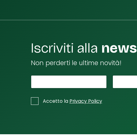
Iscriviti alla
newsl
Non perderti le ultime novità!
*
S
Il tuo nome
La tu
p
u
*
C
Accetto la
Privacy Policy
nt
a
s
a
e
di
l
e
l
m
e