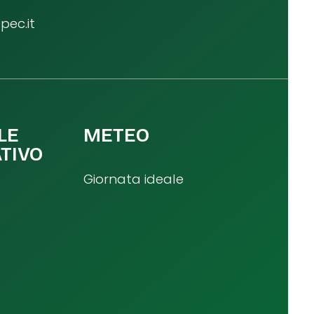
ec.it
LE
METEO
TIVO
Giornata ideale