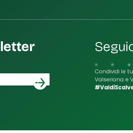
etter
Seguic
Condividi le t
Valseriana e 
*
a email
#ValdiScalv