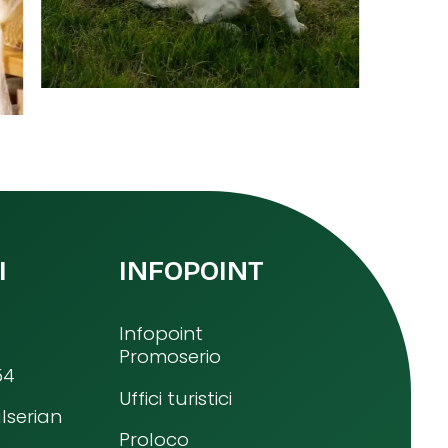
I
INFOPOINT
Infopoint
Promoserio
54
Uffici turistici
lserian
Proloco