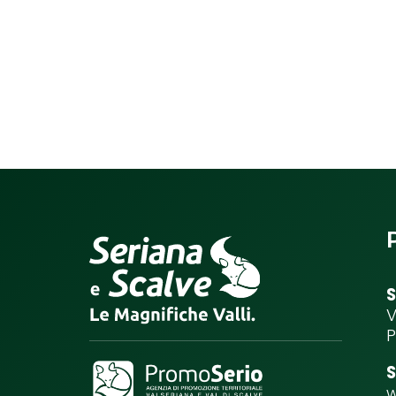
S
V
P
S
w