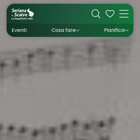
Cultura
Outdoor
Dove dormire
Come arrivare
Con bambini
Sapori
Come muoversi
Wishlist
Eventi
Cosa fare
Pianifica
Inverno
Estate
Uffici turistici
Esperienze