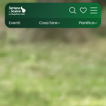
Cultura
Outdoor
Dove dormire
Come arrivare
Con bambini
Sapori
Come muoversi
Wishlist
Eventi
Cosa fare
Pianifica
Inverno
Estate
Uffici turistici
Esperienze