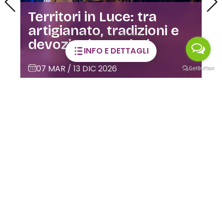
Visite guidate alla Casa
dell’Orfano
INFO E DETTAGLI
02 GIU / 28 DIC 2026
CLUSONE
LE MAGNIFICHE VALLI SUI SOCIAL
Viaggia con la
fantasia!