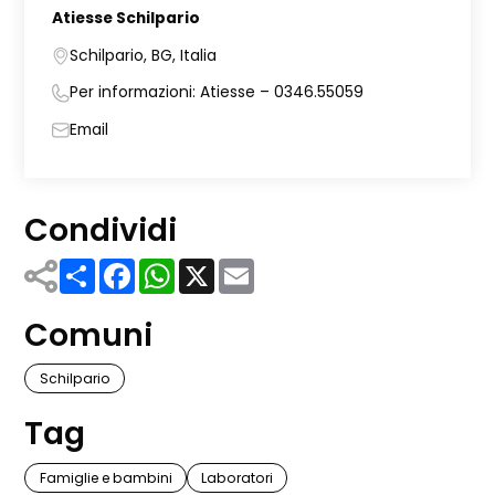
Atiesse Schilpario
Schilpario, BG, Italia
Per informazioni: Atiesse – 0346.55059
Email
Condividi
Share
Facebook
WhatsApp
X
Email
Comuni
Schilpario
Tag
Famiglie e bambini
Laboratori