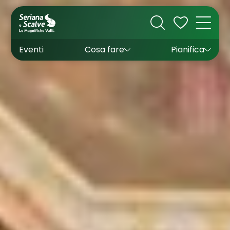
Cultura
Outdoor
Dove dormire
Come arrivare
Con bambini
Sapori
Come muoversi
Wishlist
Eventi
Cosa fare
Pianifica
Inverno
Estate
Uffici turistici
Esperienze