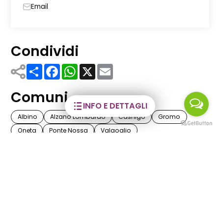
Email
Condividi
Share
Facebook
WhatsApp
X
Email
Comuni
INFO E DETTAGLI
Albino
Alzano Lombardo
Casnigo
Gromo
Oneta
Ponte Nossa
Valgoglio
Tag
Visite guidate