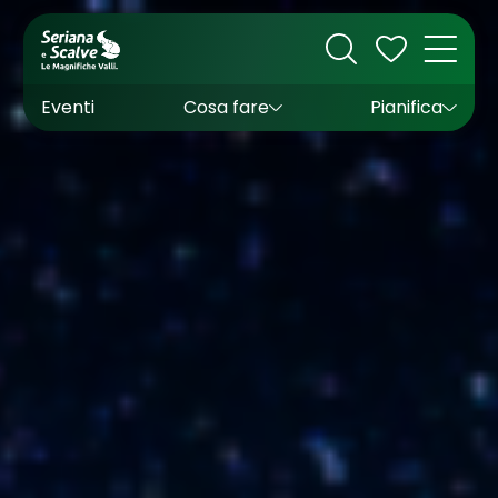
Cultura
Outdoor
Dove dormire
Come arrivare
Con bambini
Sapori
Come muoversi
Wishlist
Eventi
Cosa fare
Pianifica
Inverno
Estate
Uffici turistici
Esperienze