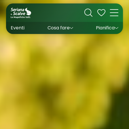
Cultura
Outdoor
Dove dormire
Come arrivare
Con bambini
Sapori
Come muoversi
Wishlist
Eventi
Cosa fare
Pianifica
Inverno
Estate
Uffici turistici
Esperienze