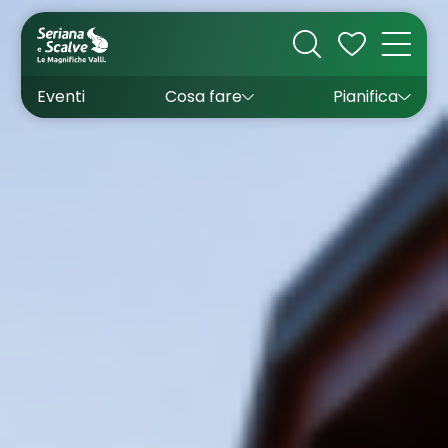
Cultura
Outdoor
Dove dormire
Come arrivare
Con bambini
Sapori
Come muoversi
Wishlist
Eventi
Cosa fare
Pianifica
Inverno
Estate
Uffici turistici
Esperienze