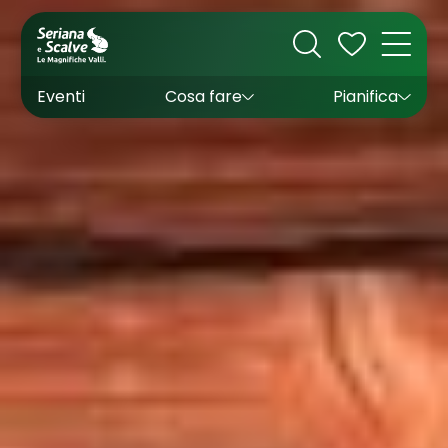
Cultura
Outdoor
Dove dormire
Come arrivare
Con bambini
Sapori
Come muoversi
Wishlist
Eventi
Cosa fare
Pianifica
Inverno
Estate
Uffici turistici
Esperienze