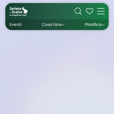
Cultura
Outdoor
Dove dormire
Come arrivare
Con bambini
Sapori
Come muoversi
Wishlist
Eventi
Cosa fare
Pianifica
Inverno
Estate
Uffici turistici
Esperienze