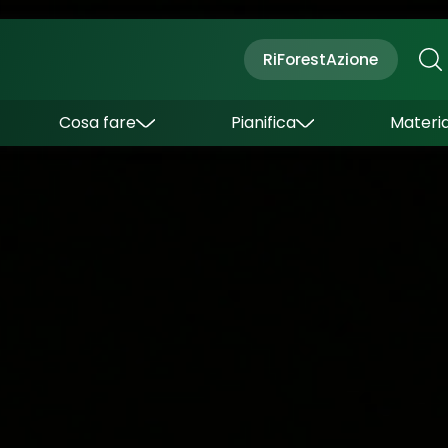
Cultura
Outdoor
Dove dormire
RiForestAzione
Con bambini
Come arrivare
I borghi
Sapori
Come muoversi
Cosa fare
Pianifica
Materia
Curiosità
Inverno
Wishlist
Estate
Uffici turistici
Esperienze