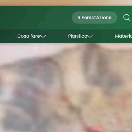
Cultura
Outdoor
Dove dormire
RiForestAzione
Con bambini
Come arrivare
I borghi
Sapori
Come muoversi
Cosa fare
Pianifica
Materia
Curiosità
Inverno
Wishlist
Estate
Uffici turistici
Esperienze