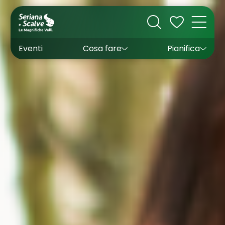
Cultura
Outdoor
Dove dormire
Come arrivare
Con bambini
Sapori
Come muoversi
Wishlist
Eventi
Cosa fare
Pianifica
Inverno
Estate
Uffici turistici
Esperienze