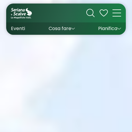
Cultura
Outdoor
Dove dormire
Come arrivare
Con bambini
Sapori
Come muoversi
Wishlist
Eventi
Cosa fare
Pianifica
Inverno
Estate
Uffici turistici
Esperienze