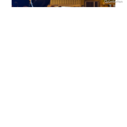
Visite guidate alla Casa
dell’Orfano
02 GIU / 28 DIC 2026
CLUSONE
LE MAGNIFICHE VALLI SUI SOCIAL