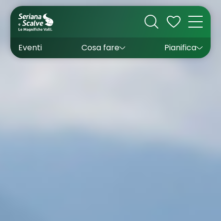
Cultura
Outdoor
Dove dormire
Come arrivare
Con bambini
Sapori
Come muoversi
Wishlist
Eventi
Cosa fare
Pianifica
Inverno
Estate
Uffici turistici
Esperienze