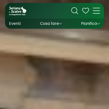
Cultura
Outdoor
Dove dormire
Come arrivare
Con bambini
Sapori
Come muoversi
Wishlist
Eventi
Cosa fare
Pianifica
Inverno
Estate
Uffici turistici
Esperienze