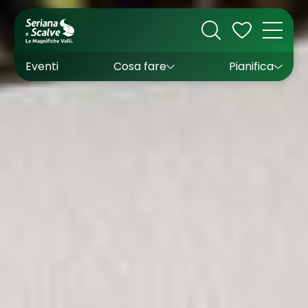
Cultura
Outdoor
Dove dormire
Come arrivare
Con bambini
Sapori
Come muoversi
Wishlist
Eventi
Cosa fare
Pianifica
Inverno
Estate
Uffici turistici
Esperienze