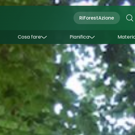
Cultura
Outdoor
Dove dormire
RiForestAzione
Con bambini
Come arrivare
I borghi
Sapori
Come muoversi
Cosa fare
Pianifica
Materia
Curiosità
Inverno
Wishlist
Estate
Uffici turistici
Esperienze