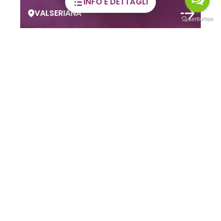
INFO E DETTAGLI
CLUSONE
LE MAGNIFICHE VALLI SUI SOCIAL
Viaggia con la
fantasia!
Seguici su
#ValSeriana
#ValdiScalve