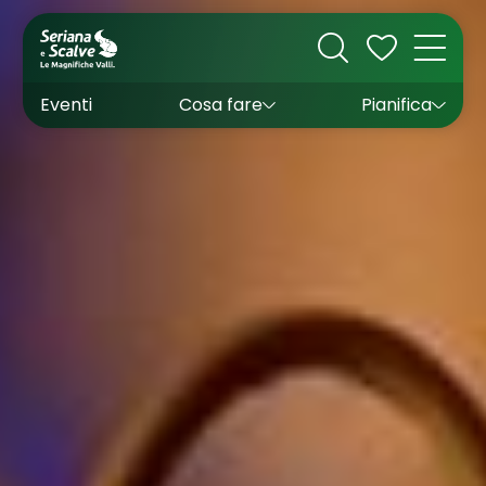
Cultura
Outdoor
Dove dormire
Come arrivare
Con bambini
Sapori
Come muoversi
Wishlist
Eventi
Cosa fare
Pianifica
Inverno
Estate
Uffici turistici
Esperienze