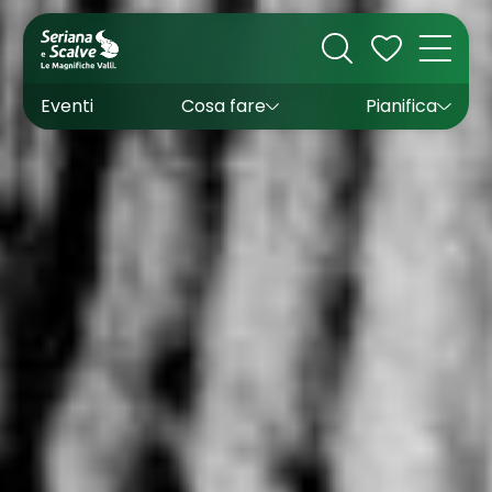
Cultura
Outdoor
Dove dormire
Come arrivare
Con bambini
Sapori
Come muoversi
Wishlist
Eventi
Cosa fare
Pianifica
Inverno
Estate
Uffici turistici
Esperienze