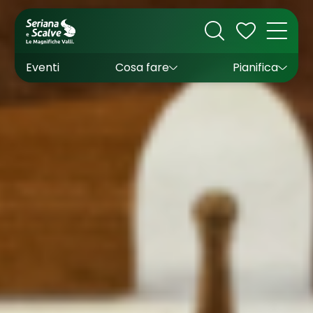
Cultura
Outdoor
Dove dormire
Come arrivare
Con bambini
Sapori
Come muoversi
Wishlist
Eventi
Cosa fare
Pianifica
Inverno
Estate
Uffici turistici
Esperienze