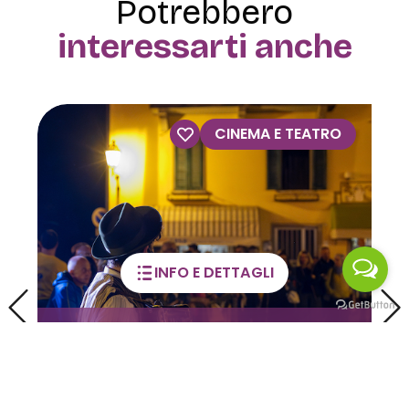
Potrebbero
interessarti anche
CINEMA E TEATRO
INFO E DETTAGLI
rritori in Luce: tra
tigianato, tradizioni e
Visite 
vozioni popolari
dell’O