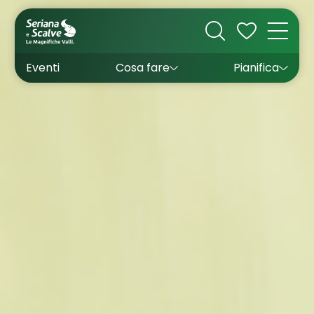
Cultura
Outdoor
Dove dormire
Come arrivare
Con bambini
Sapori
Come muoversi
Wishlist
Eventi
Cosa fare
Pianifica
Inverno
Estate
Uffici turistici
Esperienze