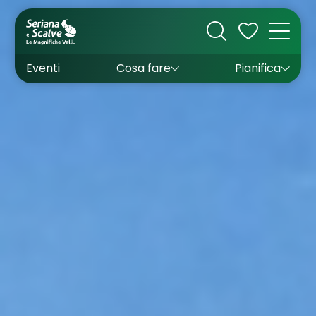
Cultura
Outdoor
Dove dormire
Come arrivare
Con bambini
Sapori
Come muoversi
Wishlist
Eventi
Cosa fare
Pianifica
Inverno
Estate
Uffici turistici
Esperienze