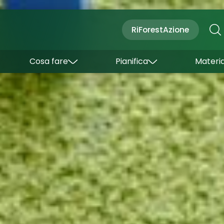
Cultura
Outdoor
Dove dormire
RiForestAzione
Con bambini
Come arrivare
I borghi
Sapori
Come muoversi
Cosa fare
Pianifica
Materia
Curiosità
Inverno
Wishlist
Estate
Uffici turistici
Esperienze