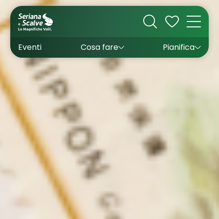
Cultura
Outdoor
Dove dormire
Come arrivare
Con bambini
Sapori
Come muoversi
Wishlist
Eventi
Cosa fare
Pianifica
Inverno
Estate
Uffici turistici
Esperienze