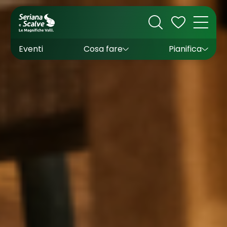
Cultura
Outdoor
Dove dormire
Come arrivare
Con bambini
Sapori
Come muoversi
Wishlist
Eventi
Cosa fare
Pianifica
Inverno
Estate
Uffici turistici
Esperienze