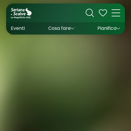
Cultura
Outdoor
Dove dormire
Come arrivare
Con bambini
Sapori
Come muoversi
Wishlist
Eventi
Cosa fare
Pianifica
Inverno
Estate
Uffici turistici
Esperienze