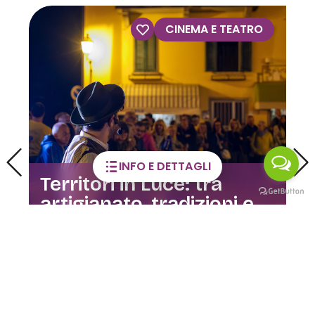
VISITE GUIDATE
INFO E DETTAGLI
Visite guidate alla Casa
dell’Orfano
02 GIU / 28 DIC 2026
CLUSONE